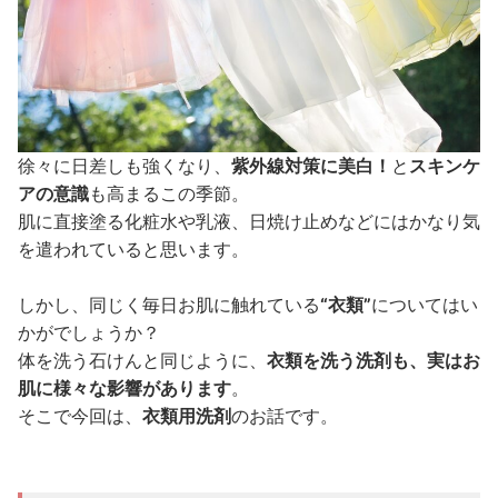
徐々に日差しも強くなり、
紫外線対策に美白！
と
スキンケ
アの意識
も高まるこの季節。
肌に直接塗る化粧水や乳液、日焼け止めなどにはかなり気
を遣われていると思います。
しかし、同じく毎日お肌に触れている
“衣類”
についてはい
かがでしょうか？
体を洗う石けんと同じように、
衣類を洗う洗剤も、実はお
肌に様々な影響があります
。
そこで今回は、
衣類用洗剤
のお話です。