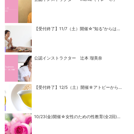
【受付終了】11/7（土）開催☆“知る“からは…
公認インストラクター 辻本 瑠美奈
【受付終了】12/5（土）開催☆アトピーから…
10/23(金)開催☆女性のための性教育(全2回)…