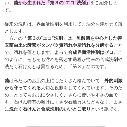
い、
菌から生まれた「第３の”エコ”洗剤」
をご紹介しま
す。
従来の洗剤は、界面活性剤を利用して、油分を浮かせて落
とします。
一方この
「第３の”エコ”洗剤」
は、
乳酸菌を中心とした善
玉菌由来の酵素がタンパク質汚れや脂汚れを分解する
こと
で、汚れを落とします。よって
合成界面活性剤はゼロ
。こ
のように、そもそも汚れを落とす過程が従来の合成洗剤や
洗たく石けんとは異なるため、「第３」なのです。
菌
は私たちのお肌の上にもたくさん棲んでいて、
外的刺激
から守ってくれる
大切な役割をしてくれています。そのた
め、とってもお肌にやさしく、さらに使いやすさの面で
も、石けん特有の溶けにくさや石鹸カスなどもなく、まさ
に
洗たく石けんと合成洗剤のいいとこ取り
という訳です。