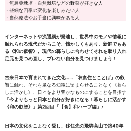
・無農薬栽培・自然栽培などの野菜が好きな人
・些細な四季の変化を楽しみたい人
・自然療法やお手当に興味がある人
インターネットや流通網が発達し、世界中のモノや情報に
触れられる現代だからこそ、懐かしくもあり、新鮮でもあ
る《和の叡智》。現代の暮らしに合わせてそれを取り入れ
足元を見つめ直し、ブレない自分を見つけましょう！
古来日本で育まれてきた文化……「衣食住とことば」の叡
智
に触れ、それを単なる知識に留まらせることなく《暮ら
しに活かし》、日々をより豊かなものにすることを目指す
「今よりもっと日本と自分が好きになる！暮らしに活かす
《和の叡智》」第2回目「【食】和ハーブ編」♪
日本の文化をこよなく愛し、移住先の飛騨高山で築40年