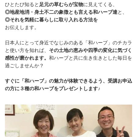
ひとたび知ると
足元の草むらが宝物
に見えてくる、
◎地産地消・身土不二の象徴とも言える和ハーブ達
と、
◎それを気軽に暮らしに取り入れる方法を
お伝えします。
日本人にとって身近でなじみのある「和ハーブ」のチカラ
と使い方を知れば、
その土地の恵みや四季の変化に気づく
感性が磨かれます。
和ハーブと共に生き生きとした毎日を
過ごしませんか？
すぐに「和ハーブ」の魅力が体験できるよう、受講お申込
の方に３種の和ハーブをプレゼントします♪