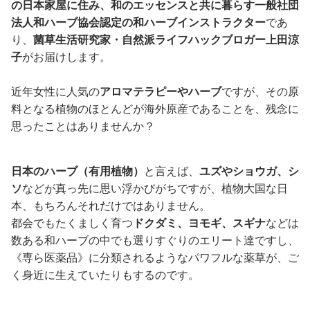
の日本家屋に住み、和のエッセンスと共に暮らす
一般社団
法人和ハーブ協会認定の和ハーブインストラクター
であ
り、
菌草生活研究家・自然派ライフハックブロガー上田涼
子
がお届けします。
近年女性に人気の
アロマテラピーやハーブ
ですが、その原
料となる植物のほとんどが海外原産であることを、残念に
思ったことはありませんか？
日本のハーブ（有用植物）
と言えば、
ユズやショウガ、シ
ソ
などが真っ先に思い浮かびがちですが、植物大国な日
本、もちろんそれだけではありません。
都会でもたくましく育つ
ドクダミ、ヨモギ、スギナ
などは
数ある和ハーブの中でも選りすぐりのエリート達ですし、
《専ら医薬品》に分類されるようなパワフルな薬草が、ご
く身近に生えていたりもするのです。