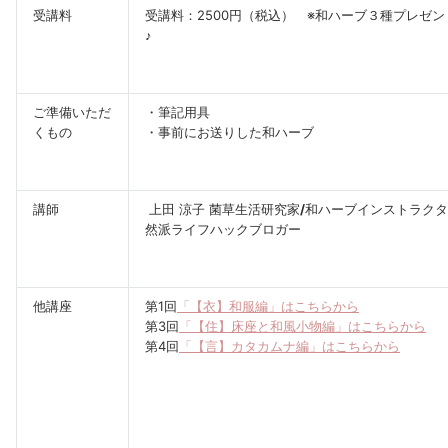
受講料
受講料：2500円（税込） ※和ハーブ３種プレゼン
♪
ご準備いただ
・筆記用具
くもの
・事前にお送りした和ハーブ
講師
上田 涼子 菌草生活研究家
/
和ハーブインストラクタ
然派ライフハックブロガー
他講座
第1回
「【衣】和服編」はこちらから
第3回
「【住】床座と和風小物編」はこちらから
第4回
「【言】カタカムナ編」はこちらから