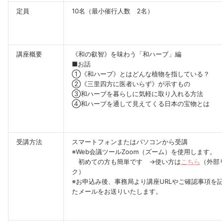
定員
10名（最小催行人数 2名）
講座概要
《和の叡智》を味わう「和ハーブ」編
■お話
①《和ハーブ》とはどんな植物を指している？
②《三里四方に医者いらず》が示すもの
③和ハーブを暮らしに気軽に取り入れる方法
④和ハーブを通して見えてくる日本の宝物とは
受講方法
スマートフォンまたはパソコンから受講
※Web会議ツールZoom（ズーム）を使用します。
初めての方も簡単です →使い方は
こちら
（外部
ク）
※お申込み後、事務局より講座URLやご確認事項を
たメールをお送りいたします。