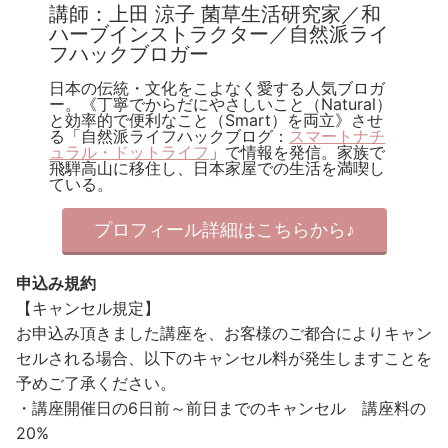
講師：上田 涼子 菌草生活研究家／和
ハーブインストラクター／自然派ライ
フハックブロガー
日本の伝統・文化をこよなく愛する人気ブロガ
ー。《丁寧でからだにやさしいこと（Natural）
と効率的で便利なこと（Smart）を両立》させ
る「自然派ライフハックブログ：
スマートナチ
ュラル・ドットライフ
」で情報を発信。家族で
飛騨高山に移住し、日本家屋での生活を満喫し
ている。
プロフィール詳細はこちらから♪
申込み規約
【キャンセル規定】
お申込み頂きました講座を、お客様のご都合によりキャン
セルされる場合、以下のキャンセル料が発生しますことを
予めご了承ください。
・講座開催日の6日前～前日までのキャンセル 講座料の
20%