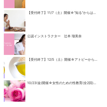
【受付終了】11/7（土）開催☆“知る“からは…
公認インストラクター 辻本 瑠美奈
【受付終了】12/5（土）開催☆アトピーから…
10/23(金)開催☆女性のための性教育(全2回)…