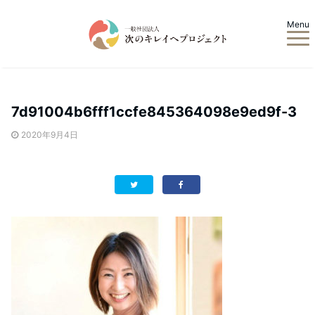
Menu
7d91004b6fff1ccfe845364098e9ed9f-3
2020年9月4日