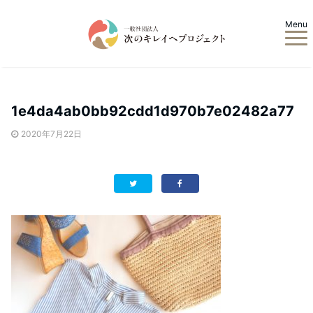
Menu
1e4da4ab0bb92cdd1d970b7e02482a77
2020年7月22日