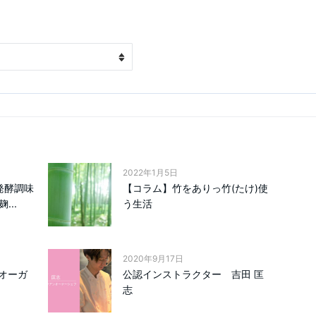
2022年1月5日
発酵調味
【コラム】竹をありっ竹(たけ)使
..
う生活
2020年9月17日
オーガ
公認インストラクター 吉田 匡
志