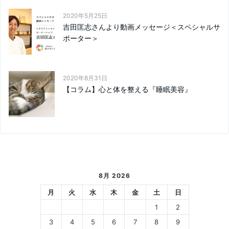
2020年5月25日
吉田匡志さんより動画メッセージ＜スペシャルサ
ポーター＞
2020年8月31日
【コラム】心と体を整える『睡眠美容』
8月 2026
月
火
水
木
金
土
日
1
2
3
4
5
6
7
8
9