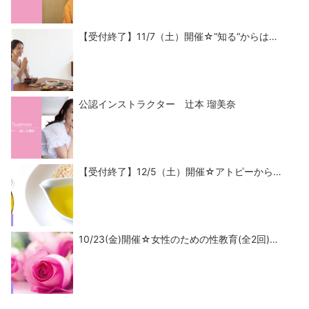
【受付終了】11/7（土）開催☆“知る“からは…
公認インストラクター 辻本 瑠美奈
【受付終了】12/5（土）開催☆アトピーから…
10/23(金)開催☆女性のための性教育(全2回)…