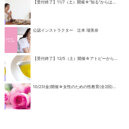
【受付終了】11/7（土）開催☆“知る“からは…
公認インストラクター 辻本 瑠美奈
【受付終了】12/5（土）開催☆アトピーから…
10/23(金)開催☆女性のための性教育(全2回)…