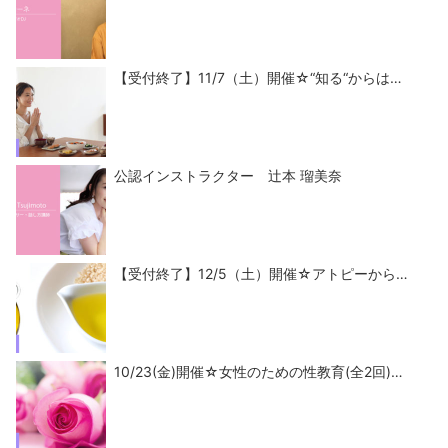
【受付終了】11/7（土）開催☆“知る“からは…
公認インストラクター 辻本 瑠美奈
【受付終了】12/5（土）開催☆アトピーから…
10/23(金)開催☆女性のための性教育(全2回)…