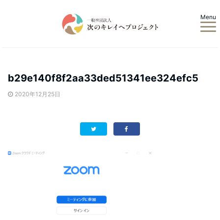
Menu
b29e140f8f2aa33ded51341ee324efc5
2020年12月25日