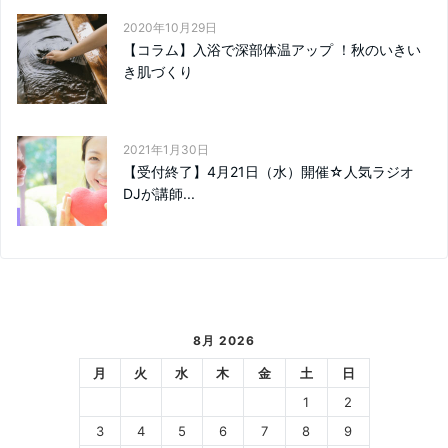
2020年10月29日
【コラム】入浴で深部体温アップ ！秋のいきい
き肌づくり
2021年1月30日
【受付終了】4月21日（水）開催☆人気ラジオ
DJが講師...
8月 2026
月
火
水
木
金
土
日
1
2
3
4
5
6
7
8
9