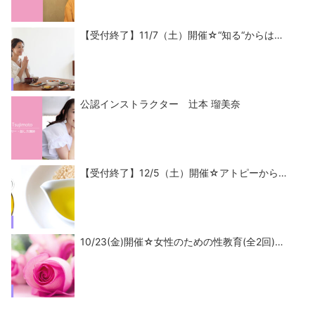
【受付終了】11/7（土）開催☆“知る“からは…
公認インストラクター 辻本 瑠美奈
【受付終了】12/5（土）開催☆アトピーから…
10/23(金)開催☆女性のための性教育(全2回)…