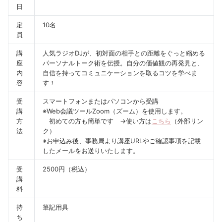
日
定
10名
員
講
人気ラジオDJが、初対面の相手との距離をぐっと縮める
座
パーソナルトーク術を伝授。自分の価値観の再発見と、
内
自信を持ってコミュニケーションを取るコツを学べま
容
す！
受
スマートフォンまたはパソコンから受講
講
※Web会議ツールZoom（ズーム）を使用します。
方
初めての方も簡単です →使い方は
こちら
（外部リン
法
ク）
※お申込み後、事務局より講座URLやご確認事項を記載
したメールをお送りいたします。
受
2500円（税込）
講
料
持
筆記用具
ち