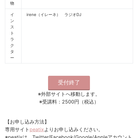
物
イ
irene（イレーネ） ラジオDJ
ン
ス
ト
ラ
ク
タ
ー
受付終了
※外部サイトへ移動します。
※受講料：2500円（税込）
【お申し込み方法】
専用サイト
peatix
よりお申し込みください。
※peatixは、Twitter/Facebook/Google/Appleアカウント