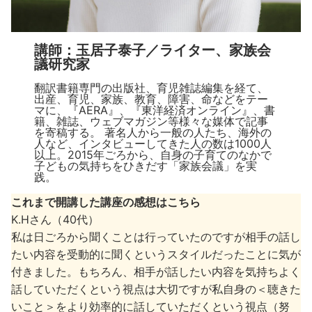
講師：玉居子泰子／ライター、家族会
議研究家
翻訳書籍専門の出版社、育児雑誌編集を経て、
出産、育児、家族、教育、障害、命などをテー
マに、『AERA』、『東洋経済オンライン』、書
籍、雑誌、ウェブマガジン等様々な媒体で記事
を寄稿する。 著名人から一般の人たち、海外の
人など、インタビューしてきた人の数は1000人
以上。2015年ごろから、自身の子育てのなかで
子どもの気持ちをひきだす「家族会議」を実
践。
これまで開講した講座の感想はこちら
K.Hさん（40代）
私は日ごろから聞くことは行っていたのですが相手の話し
たい内容を受動的に聞くというスタイルだったことに気が
付きました。もちろん、相手が話したい内容を気持ちよく
話していただくという視点は大切ですが私自身の＜聴きた
いこと＞をより効率的に話していただくという視点（努