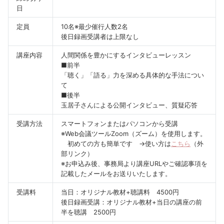
日
定員
10名※最少催行人数2名
後日録画受講者は上限なし
講座内容
人間関係を豊かにするインタビューレッスン
■前半
「聴く」「語る」力を深める具体的な手法につい
て
■後半
玉居子さんによる公開インタビュー、質疑応答
受講方法
スマートフォンまたはパソコンから受講
※Web会議ツールZoom（ズーム）を使用します。
初めての方も簡単です →使い方は
こちら
（外
部リンク）
※お申込み後、事務局より講座URLやご確認事項を
記載したメールをお送りいたします。
受講料
当日：オリジナル教材+聴講料 4500円
後日録画受講：オリジナル教材+当日の講座の前
半を聴講 2500円