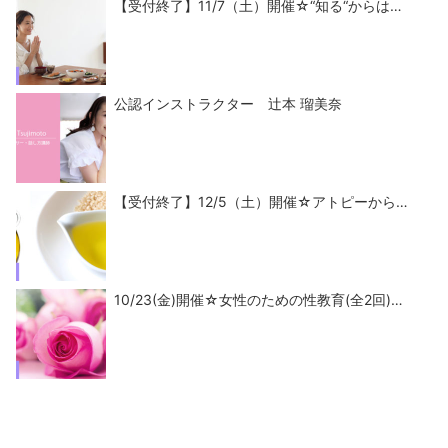
【受付終了】11/7（土）開催☆“知る“からは…
公認インストラクター 辻本 瑠美奈
【受付終了】12/5（土）開催☆アトピーから…
10/23(金)開催☆女性のための性教育(全2回)…