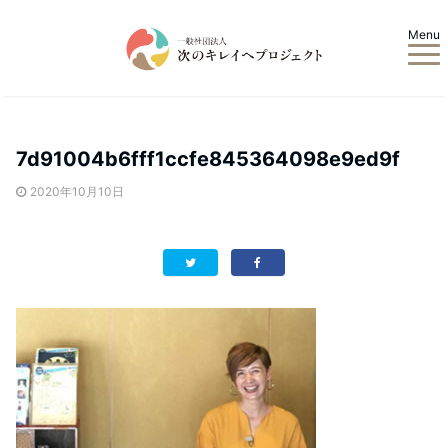
Menu
7d91004b6fff1ccfe845364098e9ed9f
2020年10月10日