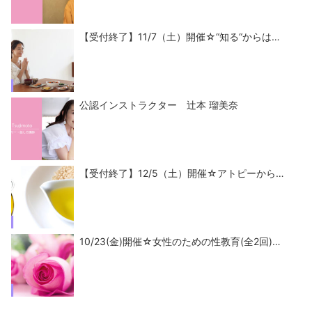
【受付終了】11/7（土）開催☆“知る“からは…
公認インストラクター 辻本 瑠美奈
【受付終了】12/5（土）開催☆アトピーから…
10/23(金)開催☆女性のための性教育(全2回)…