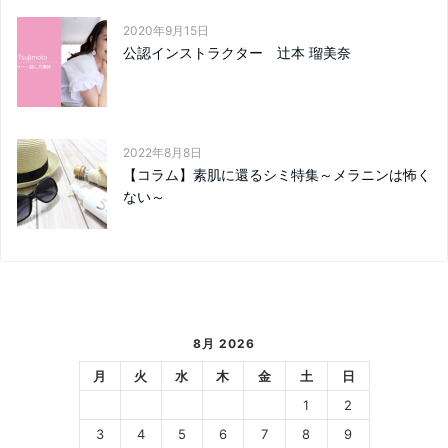
2020年9月15日
公認インストラクター 辻本 瑠美奈
2022年8月8日
【コラム】素肌に還るシミ特集～メラニンは怖く
ない～
8月 2026
月
火
水
木
金
土
日
1
2
3
4
5
6
7
8
9