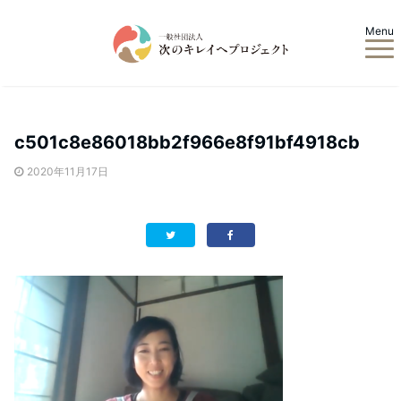
Menu
c501c8e86018bb2f966e8f91bf4918cb
2020年11月17日