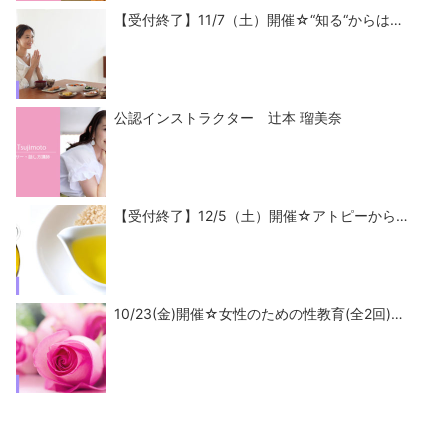
【受付終了】11/7（土）開催☆“知る“からは…
公認インストラクター 辻本 瑠美奈
【受付終了】12/5（土）開催☆アトピーから…
10/23(金)開催☆女性のための性教育(全2回)…