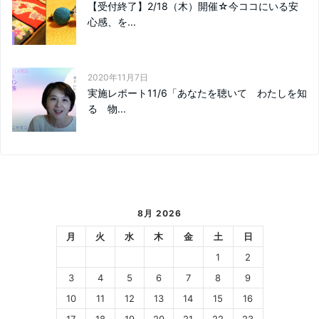
【受付終了】2/18（木）開催☆今ココにいる安
心感、を...
2020年11月7日
実施レポート11/6「あなたを聴いて わたしを知
る 物...
8月 2026
月
火
水
木
金
土
日
1
2
3
4
5
6
7
8
9
10
11
12
13
14
15
16