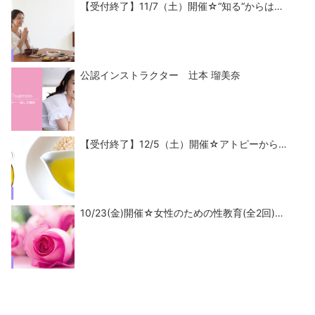
【受付終了】11/7（土）開催☆“知る“からは…
公認インストラクター 辻本 瑠美奈
【受付終了】12/5（土）開催☆アトピーから…
10/23(金)開催☆女性のための性教育(全2回)…