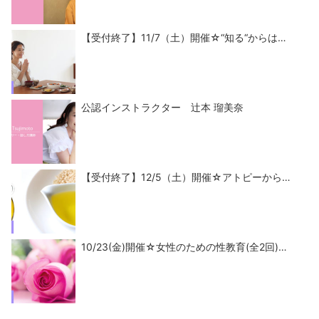
【受付終了】11/7（土）開催☆“知る“からは…
公認インストラクター 辻本 瑠美奈
【受付終了】12/5（土）開催☆アトピーから…
10/23(金)開催☆女性のための性教育(全2回)…