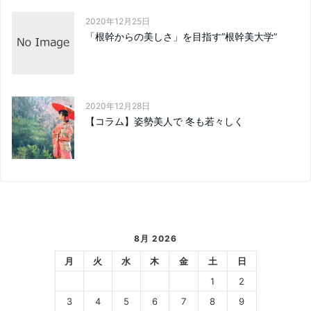
2020年12月25日
「根幹からの美しさ」を目指す”根幹美大学”
2020年12月28日
【コラム】姿勢美人で 冬も若々しく
8月 2026
月
火
水
木
金
土
日
1
2
3
4
5
6
7
8
9