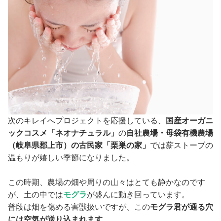
次のキレイへプロジェクトを応援している、
国産オーガニ
ックコスメ「ネオナチュラル」
の
自社農場・母袋有機農場
（岐阜県郡上市）の古民家「栗巣の家」
では薪ストーブの
温もりが嬉しい季節になりました。
この時期、農場の畑や周りの山々はとても静かなのです
が、土の中では
モグラ
が盛んに動き回っています。
普段は畑を傷める害獣扱いですが、この
モグラ君が通る穴
には空気が送り込まれます
。