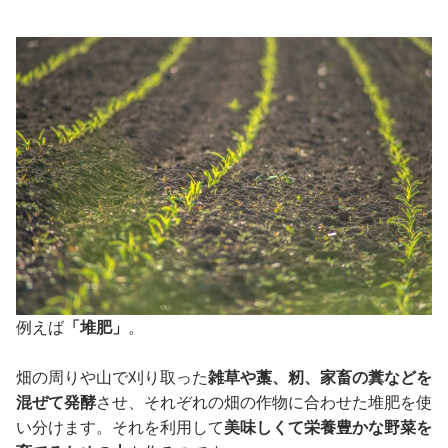
例えば
「堆肥」
。
畑の周りや山で刈り取った
雑草や藁、籾、家畜の糞などを
混ぜて発酵
させ、それぞれの畑の作物に合わせた堆肥を使
い分けます。それを利用して
美味しくて栄養豊かな野菜を