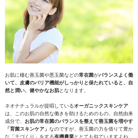
お肌に棲む善玉菌や悪玉菌などの
常在菌
が
バランスよく働
いて、皮膚のバリア機能がしっかりと保たれていると、自
然と潤い、健やかなお肌
となります。
ネオナチュラルが提唱している
オーガニックスキンケア
は、このお肌の自然な働きを助けるためのもの。自然由来
成分で、
お肌の常在菌のバランスを整えて善玉菌を増やす
「育菌スキンケア」
なのですが、善玉菌の力を借りて豊か
な「土づくり」をする
有機農業
ととても似ていますよね。