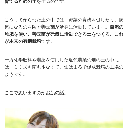
育てるための土
を作るのです。
こうして作られた土の中では、野菜の育成を促したり、病
気になるのを防ぐ
善玉菌
が活発に活動しています。
自然の
堆肥を使い、善玉菌が元気に活動できる土をつくる。これ
が本来の有機栽培
です。
一方化学肥料や農薬を使用した近代農業の畑の土の中に
は、ミミズも菌も少なくて、畑はまるで促成栽培の工場の
ようです。
ここで思い出すのが
お肌の話
。