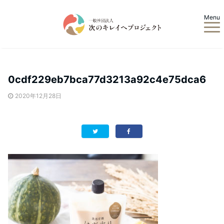
Menu
0cdf229eb7bca77d3213a92c4e75dca6
2020年12月28日