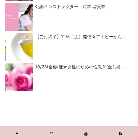
公認インストラクター 辻本 瑠美奈
【受付終了】12/5（土）開催☆アトピーから…
10/23(金)開催☆女性のための性教育(全2回)…