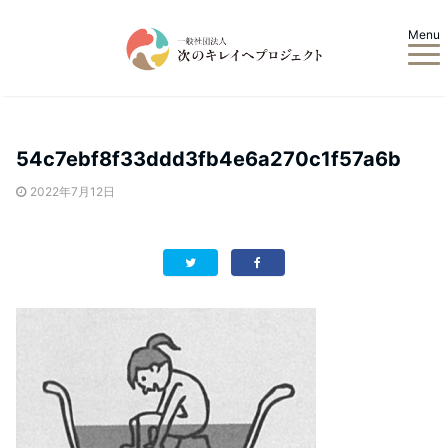
Menu
54c7ebf8f33ddd3fb4e6a270c1f57a6b
2022年7月12日