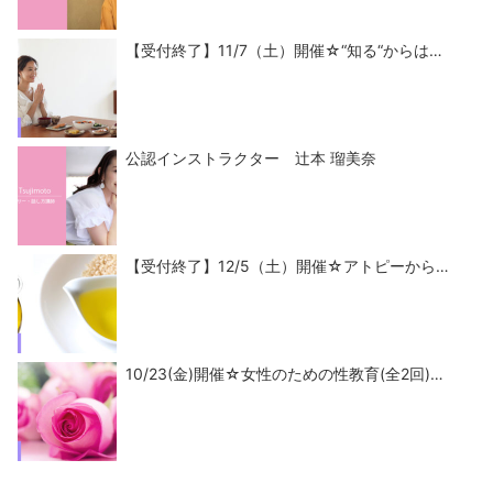
【受付終了】11/7（土）開催☆“知る“からは…
公認インストラクター 辻本 瑠美奈
【受付終了】12/5（土）開催☆アトピーから…
10/23(金)開催☆女性のための性教育(全2回)…