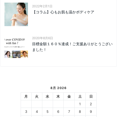
2022年2月1日
【コラム】心もお肌も温かボディケア
2020年8月6日
目標金額１６０％達成！ご支援ありがとうござい
ました！
8月 2026
月
火
水
木
金
土
日
1
2
3
4
5
6
7
8
9