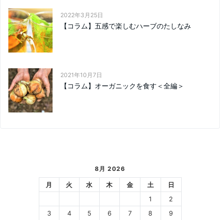
2022年3月25日
【コラム】五感で楽しむハーブのたしなみ
2021年10月7日
【コラム】オーガニックを食す＜全編＞
8月 2026
月
火
水
木
金
土
日
1
2
3
4
5
6
7
8
9