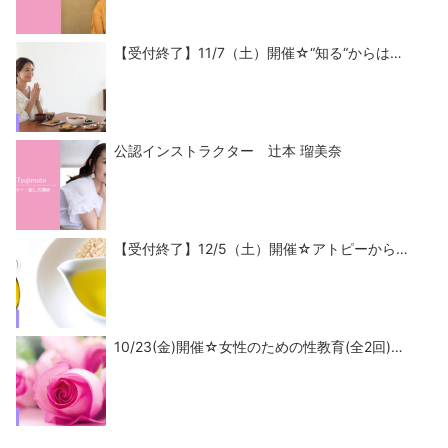
【受付終了】11/7（土）開催☆“知る“からは…
公認インストラクター 辻本 瑠美奈
【受付終了】12/5（土）開催☆アトピーから…
10/23(金)開催☆女性のための性教育(全2回)…