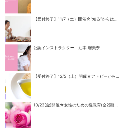
【受付終了】11/7（土）開催☆“知る“からは…
公認インストラクター 辻本 瑠美奈
【受付終了】12/5（土）開催☆アトピーから…
10/23(金)開催☆女性のための性教育(全2回)…