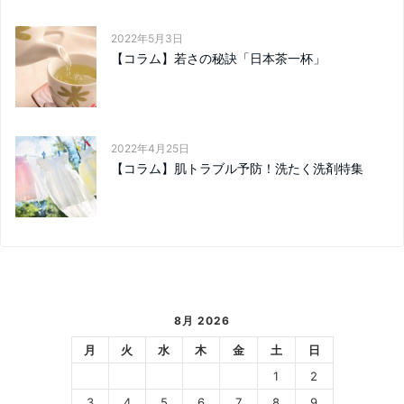
2022年5月3日
【コラム】若さの秘訣「日本茶一杯」
2022年4月25日
【コラム】肌トラブル予防！洗たく洗剤特集
8月 2026
月
火
水
木
金
土
日
1
2
3
4
5
6
7
8
9